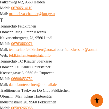
Falkenweg 6/2, 9560 Haiden
Mobil: 
06766514110
Mail: 
manuel.vaschauner@ktn.gv.at
T
Tennisclub Feldkirchen
Obmann: Mag. Franz Kresnik
Kalvarienbergweg 7d, 9560 Lindl
Mobil: 
06763660071
Mail: 
tennisclub.feldkirchen@aon.at
 oder 
franz.kresnik@aon.at
Web: 
feldkirchen.tennisplatz.info
Tennisclub TC Kräuter Sparkasse
Obmann: DI Daniel Untersteiner
Kressengasse 3, 9560 St. Ruprecht
Mobil: 
06606453752
Mail: 
daniel.untersteiner@hotmail.de
Traditioneller Taekwon-Do Club Feldkirchen
Obmann: Mag. Klaus Hinteregger
Industriestraße 20, 9560 Feldkirchen
Mobil: 
06509266966