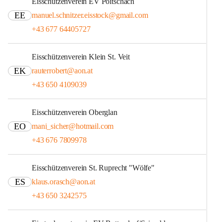
Eisschützenverein EV Poitschach
EE
manuel.schnitzer.eisstock@gmail.com
+43 677 64405727
Eisschützenverein Klein St. Veit
EK
rauterrobert@aon.at
+43 650 4109039
Eisschützenverein Oberglan
EO
mani_sicher@hotmail.com
+43 676 7809978
Eisschützenverein St. Ruprecht "Wölfe"
ES
klaus.orasch@aon.at
+43 650 3242575