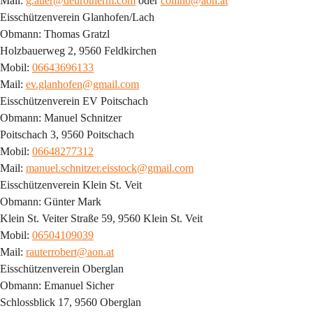
Mail: 
g.auer@deurotherm.com
 oder 
collino@aon.at
Eisschützenverein Glanhofen/Lach
Obmann: Thomas Gratzl
Holzbauerweg 2, 9560 Feldkirchen
Mobil: 
06643696133
Mail: 
ev.glanhofen@gmail.com
Eisschützenverein EV Poitschach
Obmann: Manuel Schnitzer
Poitschach 3, 9560 Poitschach
Mobil: 
06648277312
Mail: 
manuel.schnitzer.eisstock@gmail.com
Eisschützenverein Klein St. Veit
Obmann: Günter Mark
Klein St. Veiter Straße 59, 9560 Klein St. Veit
Mobil: 
06504109039
Mail: 
rauterrobert@aon.at
Eisschützenverein Oberglan
Obmann: Emanuel Sicher
Schlossblick 17, 9560 Oberglan