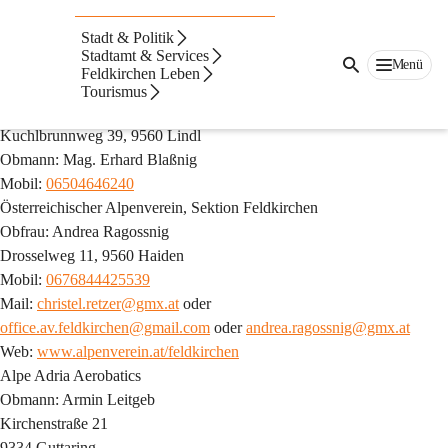
Auf dieser Seite
Stadt & Politik
Stadtamt & Services
A
Menü
Feldkirchen Leben
Allgemeiner Turnverein Feldkirchen
Tourismus
Mag. Ferdinand Morak
Kuchlbrunnweg 39, 9560 Lindl
Obmann: Mag. Erhard Blaßnig
Mobil: 
06504646240
Österreichischer Alpenverein, Sektion Feldkirchen
Obfrau: Andrea Ragossnig
Drosselweg 11, 9560 Haiden
Mobil: 
0676844425539
Mail: 
christel.retzer@gmx.at
 oder 
office.av.feldkirchen@gmail.com
 oder 
andrea.ragossnig@gmx.at
Web: 
www.alpenverein.at/feldkirchen
Alpe Adria Aerobatics
Obmann: Armin Leitgeb
Kirchenstraße 21
9334 Guttaring