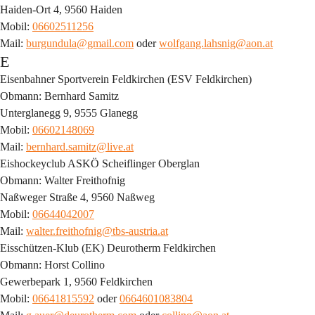
Haiden-Ort 4, 9560 Haiden
Mobil: 
06602511256
Mail: 
burgundula@gmail.com
 oder 
wolfgang.lahsnig@aon.at
E
Eisenbahner Sportverein Feldkirchen (ESV Feldkirchen)
Obmann: Bernhard Samitz
Unterglanegg 9, 9555 Glanegg
Mobil: 
06602148069
Mail: 
bernhard.samitz@live.at
Eishockeyclub ASKÖ Scheiflinger Oberglan
Obmann: Walter Freithofnig
Naßweger Straße 4, 9560 Naßweg
Mobil: 
06644042007
Mail: 
walter.freithofnig@tbs-austria.at
Eisschützen-Klub (EK) Deurotherm Feldkirchen
Obmann: Horst Collino
Gewerbepark 1, 9560 Feldkirchen
Mobil: 
06641815592
 oder 
0664601083804