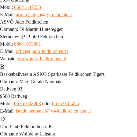
Mobil: 
06641447233
E-Mail: 
armin.leitgeb@gyrocoptair.at
ASVÖ Judo Feldkirchen
Obmann: DI Martin Hinteregger
Sternenweg 9, 9560 Feldkirchen
Mobil: 
06641693881
E-Mail: 
office@judo-feldkirchen.at
Website: 
www.judo-feldkirchen.at
B
Basketballverein ASKÖ Sparkasse Feldkirchen Tigers
Obmann: Mag. Gerald Neumaier
Radweg 93
9560 Radweg
Mobil: 
06765008903
 oder 
06763302455
E-Mail: 
isolde.neumaier@vs-feldkirchen.ksn.at
D
Dart-Club Feldkirchen i. K.
Obmann: Wolfgang Lahsnig