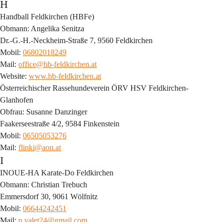
H
Handball Feldkirchen (HBFe)
Obmann: Angelika Senitza
Dr.-G.-H.-Neckheim-Straße 7, 9560 Feldkirchen
Mobil: 
06802018249
Mail: 
office@hb-feldkirchen.at
Website: 
www.hb-feldkirchen.at
Österreichischer 
Rassehundeverein 
ÖRV 
HSV Feldkirchen-
Glanhofen
Obfrau: Susanne Danzinger
Faakerseestraße 4/2, 9584 Finkenstein
Mobil: 
06505053276
Mail: 
flinki@aon.at
I
INOUE-HA Karate-Do Feldkirchen
Obmann: Christian Trebuch
Emmersdorf 30, 9061 Wölfnitz
Mobil: 
06644242451
Mail: 
p.valet24@gmail.com