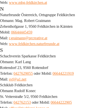
Web: 
www.mbg-feldkirchen.at
N
Naturfreunde Österreich, Ortsgruppe Feldkirchen
Obmann: Mag. Robert Graimann
Zehenthofgasse 1, 9560 Feldkirchen in Kärnten
Mobil: 
06644445459
Mail: 
r.graimann@prcreative.at
Web: 
www.feldkirchen.naturfreunde.at
S
Schachverein Sparkasse Feldkirchen
Obmann: Karl Lang
Rottendorf 23, 9560 Rottendorf
Telefon: 
0427629055
 oder Mobil: 
06644221919
Mail: 
svf@a1.net
Schiklub Feldkirchen
Obmann Rudolf Konec
St. Veiterstraße 5/2, 9560 Feldkirchen
Telefon: 
042762153
 oder Mobil: 
06644222905