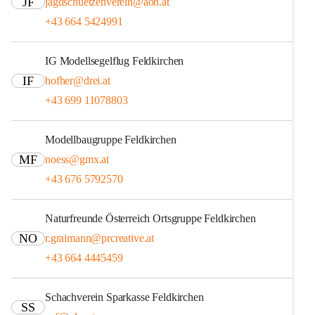
JF
jagdschuetzenverein@aon.at
+43 664 5424991
IG Modellsegelflug Feldkirchen
IF
hofher@drei.at
+43 699 11078803
Modellbaugruppe Feldkirchen
MF
noess@gmx.at
+43 676 5792570
Naturfreunde Österreich Ortsgruppe Feldkirchen
NO
r.graimann@prcreative.at
+43 664 4445459
Schachverein Sparkasse Feldkirchen
SS