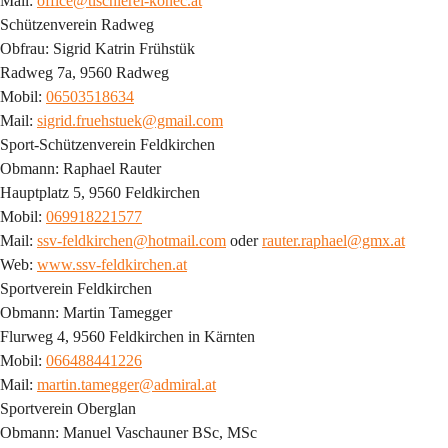
Mail: 
office@tischlerei-konec.at
Schützenverein Radweg
Obfrau: Sigrid Katrin Frühstük
Radweg 7a, 9560 Radweg
Mobil: 
06503518634
Mail: 
sigrid.fruehstuek@gmail.com
Sport-Schützenverein Feldkirchen
Obmann: Raphael Rauter
Hauptplatz 5, 9560 Feldkirchen
Mobil: 
069918221577
Mail: 
ssv-feldkirchen@hotmail.com
 oder 
rauter.raphael@gmx.at
Web: 
www.ssv-feldkirchen.at
Sportverein Feldkirchen
Obmann: Martin Tamegger
Flurweg 4, 9560 Feldkirchen in Kärnten
Mobil: 
066488441226
Mail: 
martin.tamegger@admiral.at
Sportverein Oberglan
Obmann: Manuel Vaschauner BSc, MSc