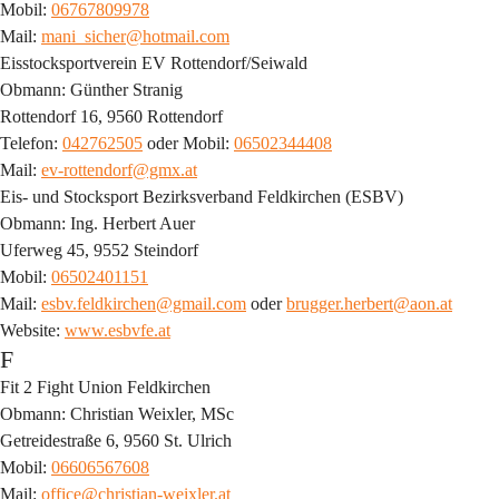
Mobil: 
06767809978
Mail: 
mani_sicher@hotmail.com
Eisstocksportverein EV Rottendorf/Seiwald
Obmann: Günther Stranig
Rottendorf 16, 9560 Rottendorf
Telefon: 
042762505
 oder Mobil: 
06502344408
Mail: 
ev-rottendorf@gmx.at
Eis- und Stocksport Bezirksverband Feldkirchen (ESBV)
Obmann: Ing. Herbert Auer
Uferweg 45, 9552 Steindorf
Mobil: 
06502401151
Mail: 
esbv.feldkirchen@gmail.com
 oder 
brugger.herbert@aon.at
Website: 
www.esbvfe.at
F
Fit 2 Fight Union Feldkirchen
Obmann: Christian Weixler, MSc
Getreidestraße 6, 9560 St. Ulrich
Mobil: 
06606567608
Mail: 
office@christian-weixler.at