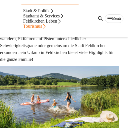
Auf dieser Seite
Stadt & Politik
Stadtamt & Services
Familienurlaub
Menü
Feldkirchen Leben
Gemeinsamer Badespaß 
an einem der wunderschönen Seen in 
Tourismus
der Region, durch saftige Wiesen und weitreichende Wälder 
wandern, Skifahren
 auf Pisten unterschiedlicher 
Schwierigkeitsgrade oder gemeinsam die 
Stadt 
Feldkirchen 
erkunden 
- ein Urlaub in Feldkirchen bietet viele Highlights für 
die ganze Familie!