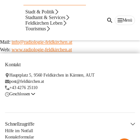
Dr. Barbara Oberdabernig
Stadt & Politik
Dr.-A.-Lemisch-Straße 9
Stadtamt & Services
9560 Feldkirchen in Kärnten
Menü
Feldkirchen Leben
Telefon: 04276 3144
Tourismus
Fax: 04276 3144 4
Mail: 
info@radiologie-feldkirchen.at
Web: 
www.radiologie-feldkirchen.at
Kontakt
Hauptplatz 5, 9560 Feldkirchen in Kärnten, AUT
post@feldkirchen.at
+43 4276 25110
Geschlossen
Schnellzugriffe
Hilfe im Notfall
Kontaktformular