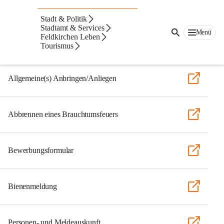
Auf dieser Seite
Stadt & Politik
Formulare
Stadtamt & Services
Menü
Feldkirchen Leben
Tourismus
Allgemein
Allgemeine(s) Anbringen/Anliegen
Abbrennen eines Brauchtumsfeuers
Bewerbungsformular
Bienenmeldung
Personen- und Meldeauskunft