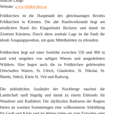
östliche Länge
Website:
www.feldkirchen.at
Feldkirchen ist die Hauptstadt des gleichnamigen Bezirks 
Feldkirchen in Kärnten. Die alte Handwerksstadt liegt am 
nördlichen Rand des Klagenfurter Beckens und damit im 
Zentrum Kärntens. Durch diese zentrale Lage ist die Stadt die 
ideale Ausgangsposition, um ganz Mittelkärnten zu erkunden.
Feldkirchen liegt auf einer Seehöhe zwischen 550 und 900 m 
und wird umgeben von saftigen Wiesen und ausgedehnten 
Wäldern. Hier liegen auch die zu Feldkirchen gehörenden 
Ortschaften Waiern, St. Ulrich, Glanhofen, St. Nikolai, St. 
Martin, Sittich, Klein St. Veit und Radweg.
Die südöstlichen Ausläufer der Nockberge machen die 
Landschaft sanft hügelig und damit zu einem Eldorado für 
Wanderer und Radfahrer. Die idyllischen Badeseen der Region 
bieten an warmen Sommertagen eine willkommene Abkühlung 
für Groß und Klein und im Winter laden sie zum Eislaufen oder 