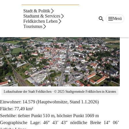
Auf dieser Seite
Stadt & Politik
Stadtamt & Services
Bezirksstadt Feldkirchen
Menü
Feldkirchen Leben
Tourismus
Luftaufnahme der Stadt Feldkirchen · © 2025 Stadtgemeinde Feldkirchen in Kärnten
Einwohner:
 14.579 (Hauptwohnsitze, Stand 1.1.2026)
Fläche:
 77,49 km²
Seehöhe:
 tiefster Punkt 510 m, höchster Punkt 1069 m
Geographische Lage:
 46° 43’ 43" nördliche Breite 14° 06’ 