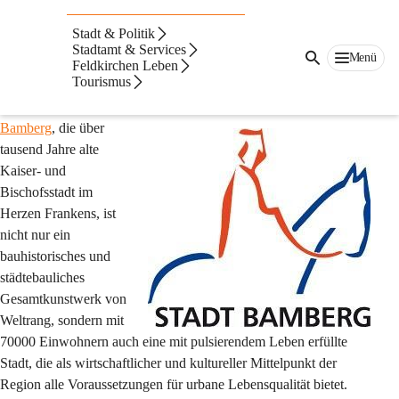
Stadt & Politik
Partnerstadt Bamberg - 
Stadtamt & Services
Menü
Weltkulturerbe und 
Feldkirchen Leben
Tourismus
Wirtschaftszentrum
Bamberg
, die über 
tausend Jahre alte 
Kaiser- und 
Bischofsstadt
 im 
Herzen Frankens, ist 
nicht nur ein 
bauhistorisches und 
städtebauliches 
Gesamtkunstwerk von 
Weltrang, sondern mit 
70000 Einwohnern auch eine mit pulsierendem Leben erfüllte 
Stadt, die als wirtschaftlicher und kultureller Mittelpunkt der 
Region alle Voraussetzungen für urbane Lebensqualität bietet.  