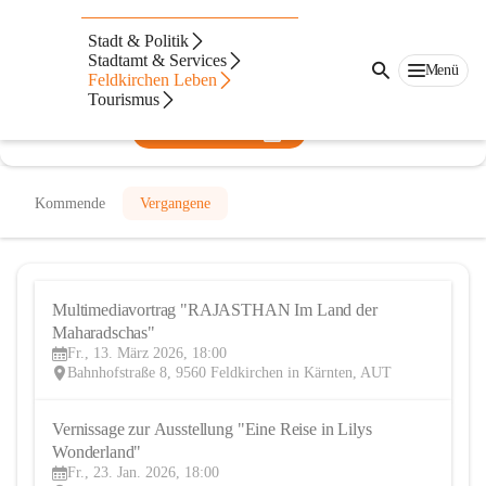
KunstRaum Feldkirchen
Stadt & Politik
Stadtamt & Services
@kunstraum-feldkirchen
Menü
Feldkirchen Leben
Galerie, Kunstverein
Tourismus
In CITIES öffnen
Kommende
Vergangene
Multimediavortrag "RAJASTHAN Im Land der 
13
Maharadschas"
MÄR
Fr., 13. März 2026, 18:00
Bahnhofstraße 8, 9560 Feldkirchen in Kärnten, AUT
Vernissage zur Ausstellung "Eine Reise in Lilys 
23
Wonderland"
JAN
Fr., 23. Jan. 2026, 18:00